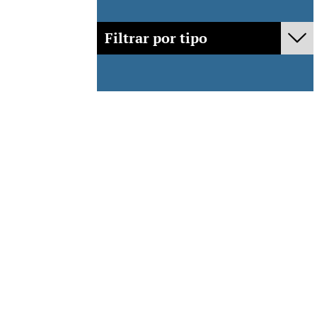
Filtrar por tipo
- Cualquiera -
Policy Fora
Mediación
Evento Público
Publicaciones