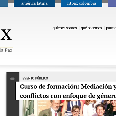
américa latina
citpax colombia
Jump to navigation
quiénes somos
qué hacemos
patro
EVENTO PÚBLICO
Curso de formación: Mediación y
conflictos con enfoque de géner