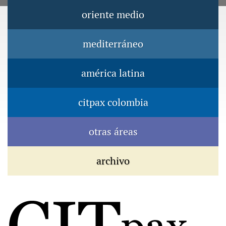
Jump to navigation
oriente medio
Menú principal
mediterráneo
américa latina
citpax colombia
otras áreas
archivo