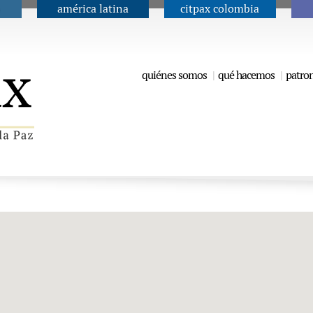
américa latina
citpax colombia
Jump to navigation
quiénes somos
qué hacemos
patro