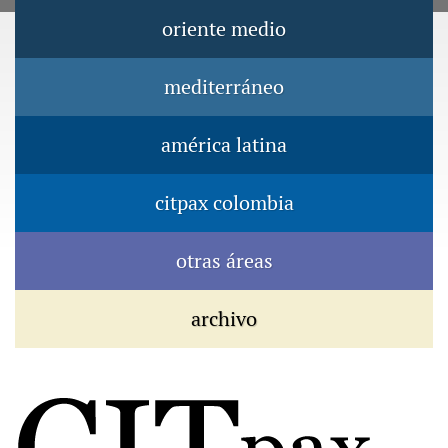
Jump to navigation
oriente medio
Menú principal
mediterráneo
américa latina
citpax colombia
otras áreas
archivo