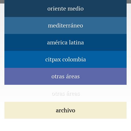
Jump to navigation
oriente medio
Menú principal
mediterráneo
américa latina
citpax colombia
otras áreas
otras áreas
archivo