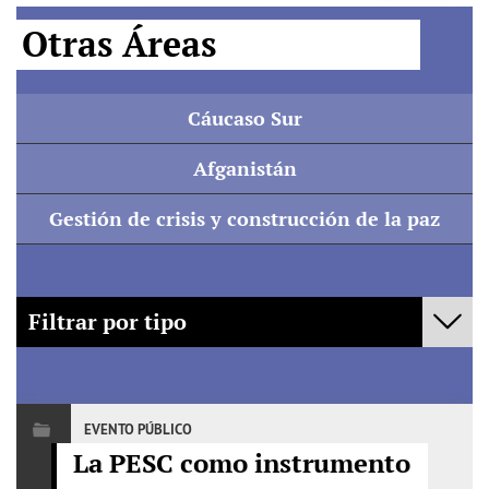
búsqueda
Otras Áreas
Mostrar
Cáucaso Sur
Mostrar
Afganistán
Mostrar
Gestión de crisis y construcción de la paz
Filtrar por tipo
- Cualquiera -
Policy Fora
EVENTO PÚBLICO
La PESC como instrumento
Mediación