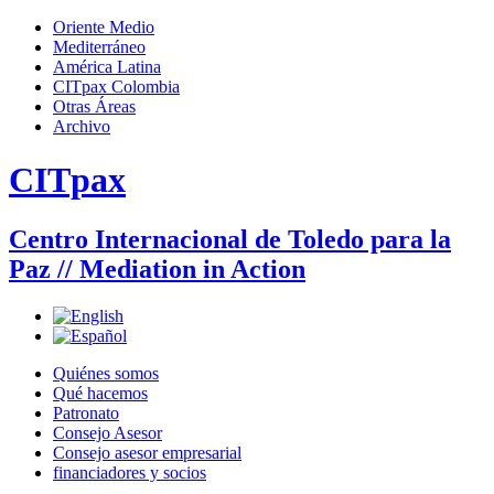
Jump to navigation
Oriente Medio
Mediterráneo
Menú principal
América Latina
CITpax Colombia
Otras Áreas
Archivo
CITpax
Centro Internacional de Toledo para la
Paz // Mediation in Action
Quiénes somos
Qué hacemos
Patronato
Consejo Asesor
Consejo asesor empresarial
financiadores y socios