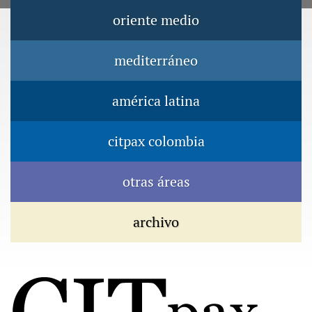
Jump to navigation
oriente medio
Menú principal
mediterráneo
américa latina
citpax colombia
otras áreas
archivo